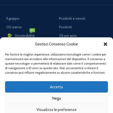
Il gruppo
Prodotti e servizi
Chi siamo
Prodotti
IPC
Sostenibilità
Oli per auto
Ricerca e innovazione
Oli per moto
Gestisci Consenso Cookie
Lavora con noi
Oli per veicoli commerciali
Per fornire le migliori esperienze, utilizziamo tecnologie come i cookie per
memorizzare e/o accedere alle informazioni del dispositivo. Il consenso a
Comunicati Stampa
Oli per macchine agricole
queste tecnologie ci permetterà di elaborare dati come il comportamento
di navigazione o ID unici su questo sito. Non acconsentire o ritirare il
Certificazione
Liquidi freni
consenso può influire negativamente su alcune caratteristiche e funzioni.
Politica della qualità
Accetta
Nega
Assistenza
Link correlati
FAQs
Privacy Policy
Visualizza le preferenze