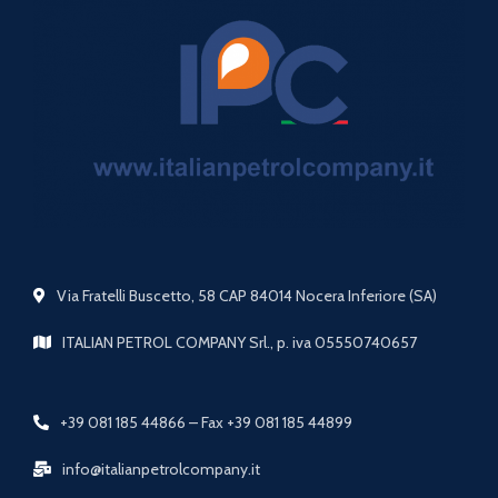
Via Fratelli Buscetto, 58 CAP 84014 Nocera Inferiore (SA)
ITALIAN PETROL COMPANY Srl., p. iva 05550740657
+39 081 185 44866 – Fax +39 081 185 44899
info@italianpetrolcompany.it