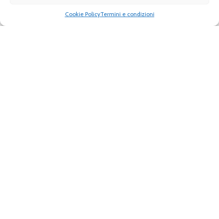
Numeri utili
Cookie policy
Cookie Policy
Termini e condizioni
Il mio conto
Contatti e assistenza online
Terms & Conditions
Contatti commerciali
News
Sitemap
IPC
Diventa rivenditore
[pwa-install-button]
Prossimanente: