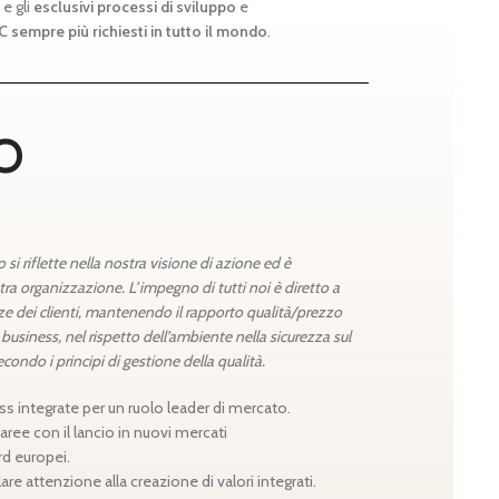
 e gli
esclusivi processi di sviluppo
e
C sempre più richiesti in tutto il mondo
.
O
TE
 si riflette nella nostra visione di azione ed è
ONE
a organizzazione. L’impegno di tutti noi è diretto a
ze dei clienti, mantenendo il rapporto qualità/prezzo
usiness, nel rispetto dell’ambiente nella sicurezza sul
SMO
condo i principi di gestione della qualità.
RA
ss integrate per un ruolo leader di mercato.
 aree con il lancio in nuovi mercati
d europei.
ZA
re attenzione alla creazione di valori integrati.