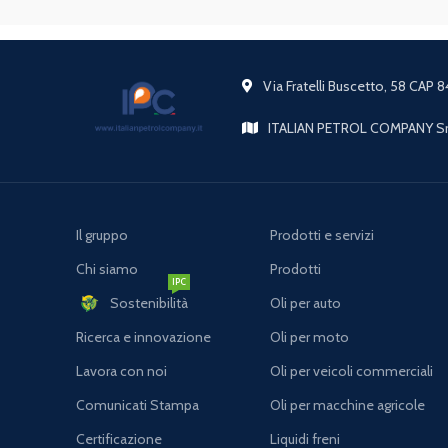
Via Fratelli Buscetto, 58 CAP 
ITALIAN PETROL COMPANY Srl
Il gruppo
Prodotti e servizi
Chi siamo
Prodotti
IPC
Sostenibilità
Oli per auto
Ricerca e innovazione
Oli per moto
Lavora con noi
Oli per veicoli commerciali
Comunicati Stampa
Oli per macchine agricole
Certificazione
Liquidi freni