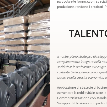
particolare le formulazioni speciali
produzione, rendono i
prodotti IP
TALENT
AMBIEN
Il nostro piano strategico di sviluppo
INNOVAZI
completamente integrato nella nostr
soddisfare le preferenze e le esigen
costante. Sviluppiamo comunque il b
ENTUSIA
lavoro e nella crescita economica, se
SQUAD
Applicazione di strategie di busine
Aumentare la redditività in tutte le
Commercializzazione con standar
SICUREZ
Sviluppo del business con particola