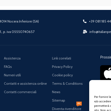
84014 Nocera Inferiore (SA)
+39 081 185 4
., p. iva 05550740657
info@italianp
Pross
Assistenza
Link correlati
FAQs
Privacy Policy
Numeri utili
Cookie policy
Contatti e assistenza online
Terms & Conditions
Iscri
Contatti commerciali
News
Per fornire 
Sitemap
Verrà u
e/o accedere
IPC
permetterà d
Diventa rivenditore
sito. Non ac