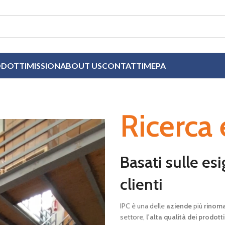
DOTTI
MISSION
ABOUT US
CONTATTI
MEPA
Ricerca
Basati sulle es
clienti
IPC è una delle
aziende
più
rinoma
settore,
l'alta qualità dei prodotti