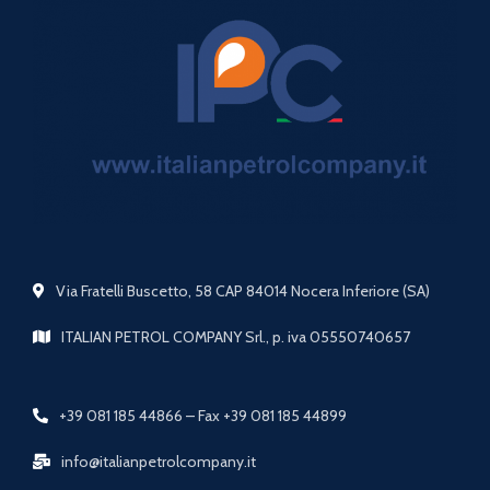
Via Fratelli Buscetto, 58 CAP 84014 Nocera Inferiore (SA)
ITALIAN PETROL COMPANY Srl., p. iva 05550740657
+39 081 185 44866 – Fax +39 081 185 44899
info@italianpetrolcompany.it