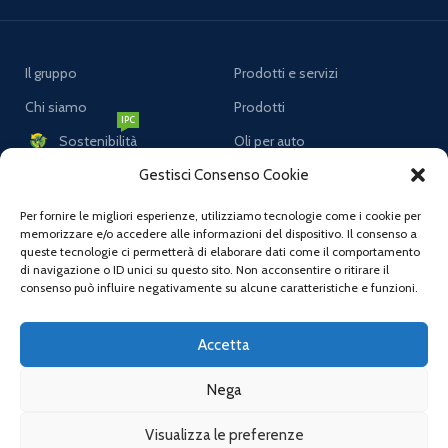
Il gruppo
Prodotti e servizi
Chi siamo
Prodotti
IPC
Sostenibilità
Oli per auto
Ricerca e innovazione
Oli per moto
Gestisci Consenso Cookie
Lavora con noi
Oli per veicoli commerciali
Per fornire le migliori esperienze, utilizziamo tecnologie come i cookie per
memorizzare e/o accedere alle informazioni del dispositivo. Il consenso a
Comunicati Stampa
Oli per macchine agricole
queste tecnologie ci permetterà di elaborare dati come il comportamento
di navigazione o ID unici su questo sito. Non acconsentire o ritirare il
Certificazione
Liquidi freni
consenso può influire negativamente su alcune caratteristiche e funzioni.
Politica della qualità
Accetta
Nega
Assistenza
Link correlati
FAQs
Privacy Policy
Visualizza le preferenze