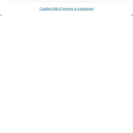
Numeri utili
Cookie policy
Cookie Policy
Termini e condizioni
Il mio conto
Contatti e assistenza online
Terms & Conditions
Contatti commerciali
News
Sitemap
IPC
Diventa rivenditore
[pwa-install-button]
Prossimanente: