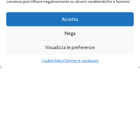
consenso può influire negativamente su alcune caratteristiche e funzioni.
Diventa rivenditore
[pwa-install-button]
Accetta
Nega
Prossimanente:
Visualizza le preferenze
Cookie Policy
Termini e condizioni
Il mio conto
Iscriviti alla nostra newsletter
Verrà utilizzato in conformità con il ns
Privacy Policy