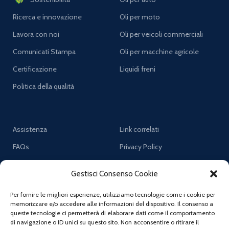
Ricerca e innovazione
Oli per moto
Lavora con noi
Oli per veicoli commerciali
Comunicati Stampa
Oli per macchine agricole
Certificazione
Liquidi freni
Politica della qualità
Assistenza
Link correlati
FAQs
Privacy Policy
Numeri utili
Cookie policy
Gestisci Consenso Cookie
Contatti e assistenza online
Terms & Conditions
Per fornire le migliori esperienze, utilizziamo tecnologie come i cookie per
Contatti commerciali
News
memorizzare e/o accedere alle informazioni del dispositivo. Il consenso a
queste tecnologie ci permetterà di elaborare dati come il comportamento
Sitemap
di navigazione o ID unici su questo sito. Non acconsentire o ritirare il
IPC