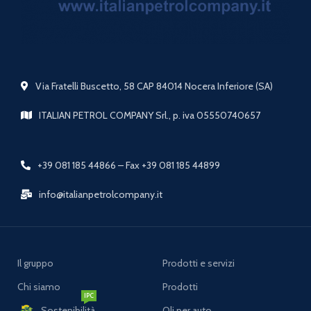
Via Fratelli Buscetto, 58 CAP 84014 Nocera Inferiore (SA)
ITALIAN PETROL COMPANY Srl., p. iva 05550740657
+39 081 185 44866 – Fax +39 081 185 44899
info@italianpetrolcompany.it
Il gruppo
Prodotti e servizi
Chi siamo
Prodotti
IPC
Sostenibilità
Oli per auto