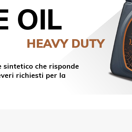
IC OIL
HYDRO
tà
ice di viscosità
basi paraffiniche
iusura ed antischiuma