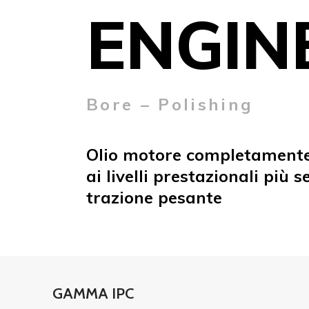
HYDRAUL
Alto indice di viscosi
Olio idraulico avente un ind
elevatissimo formulato con 
selezionate ed additivi ant
SHOP NOW
GAMMA IPC