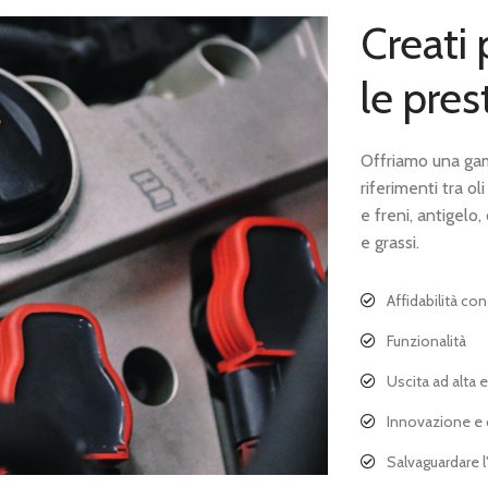
Creati
le pres
Offriamo una gam
riferimenti tra ol
e freni, antigelo, 
e grassi.
Affidabilità con
Funzionalità
Uscita ad alta 
Innovazione e d
Salvaguardare 