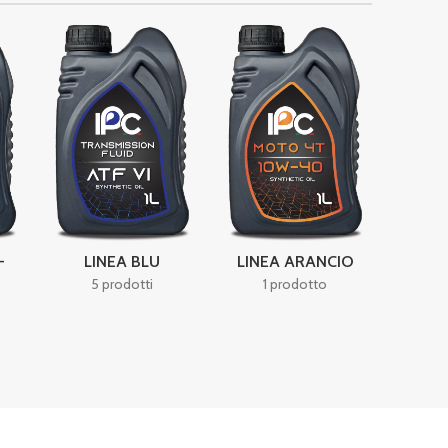
LIN
6
-
LINEA BLU
LINEA ARANCIO
5 prodotti
1 prodotto