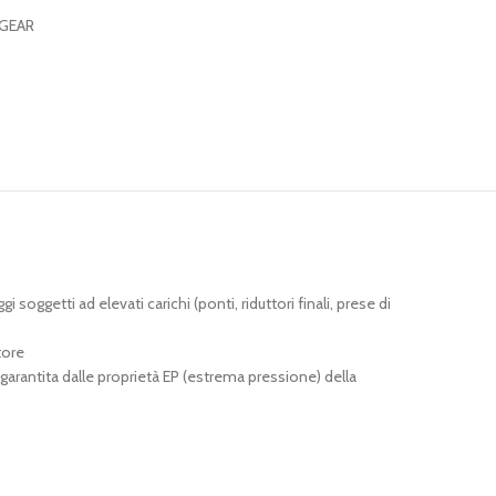
GEAR
ggetti ad elevati carichi (ponti, riduttori finali, prese di
tore
 garantita dalle proprietà EP (estrema pressione) della