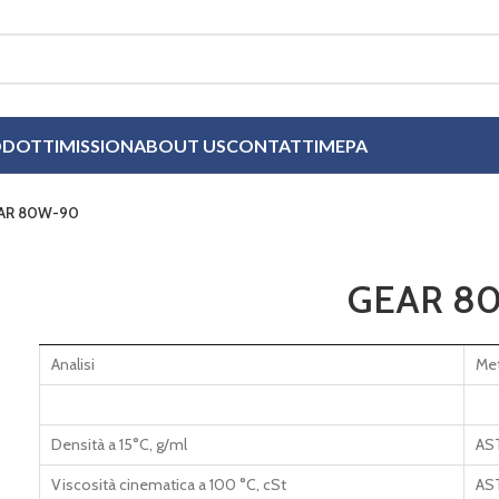
DOTTI
MISSION
ABOUT US
CONTATTI
MEPA
AR 80W-90
GEAR 8
Analisi
Met
Densità a 15°C, g/ml
AS
Viscosità cinematica a 100 °C, cSt
AS