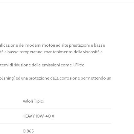
rificazione dei moderni motori ad alte prestazioni e basse
idità a basse temperature, mantenimento della viscosità a
temi di riduzione delle emissioni come il Filtro
e polishing )ed una protezione dalla corrosione permettendo un
Valori Tipici
HEAVY 10W-40 X
0.865