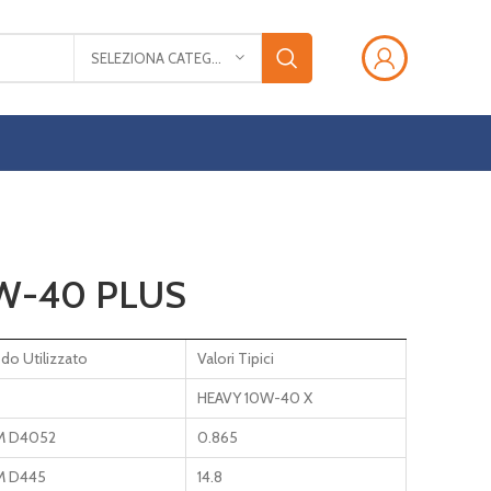
SELEZIONA CATEGORIA
W-40 PLUS
do Utilizzato
Valori Tipici
HEAVY 10W-40 X
M D4052
0.865
M D445
14.8