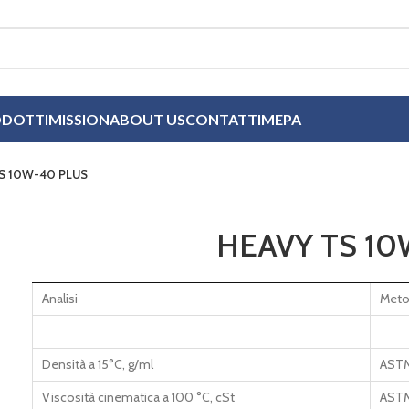
DOTTI
MISSION
ABOUT US
CONTATTI
MEPA
S 10W-40 PLUS
HEAVY TS 10
Analisi
Meto
Densità a 15°C, g/ml
AST
Viscosità cinematica a 100 °C, cSt
AST