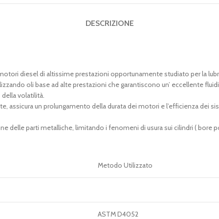
DESCRIZIONE
motori diesel di altissime prestazioni opportunamente studiato per la lub
lizzando oli base ad alte prestazioni che garantiscono un’ eccellente flu
lla volatilità.
te, assicura un prolungamento della durata dei motori e l’efficienza dei sis
e delle parti metalliche, limitando i fenomeni di usura sui cilindri ( bor
Metodo Utilizzato
ASTM D4052