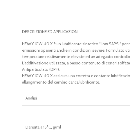
DESCRIZIONE ED APPLICAZIONI
HEAVY 10W-40 X è un lubrificante sintetico “ low SAPS “ per 
emissioni operanti anche in condizioni severe. Formulato uti
temperature relativamente elevate ed un adeguato controllo de
L’additivazione utilizzata, a basso contenuto di ceneri solfata
Antiparticolato (DPF).
HEAVY 10W-40 X assicura una corretta e costante lubrificazion
allungamento del cambio carica lubrificante.
Analisi
Densità a 15°C, g/ml