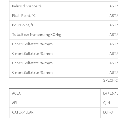
Indice di Viscosità
AST
Flash Point, °C
AST
Pour Point, °C
AST
Total Base Number, mg KOH/g
AST
Ceneri Solfatate, % m/m
AST
Ceneri Solfatate, % m/m
AST
Ceneri Solfatate, % m/m
AST
Ceneri Solfatate, % m/m
AST
SPECIFI
ACEA
E4 / E6 / 
API
CJ-4
CATERPILLAR
ECF-3