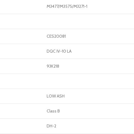
M3477/M3575/M3271-1
CES20081
DQC IV-10 LA
93K218
LOW ASH
Class B
DH-2