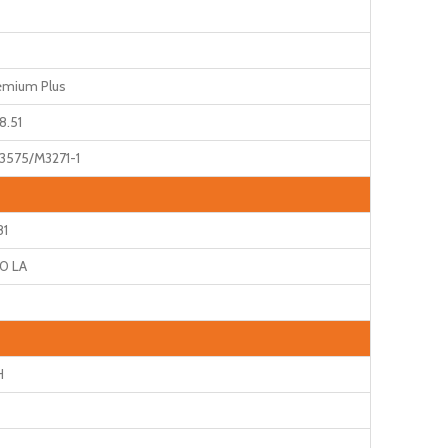
emium Plus
8.51
3575/M3271-1
81
0 LA
H