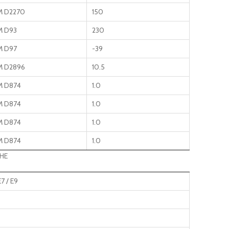
M D2270
150
M D93
230
M D97
-39
M D2896
10.5
M D874
1.0
M D874
1.0
M D874
1.0
M D874
1.0
CHE
E7 / E9