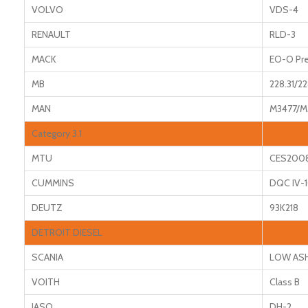
VOLVO
VDS-4
RENAULT
RLD-3
MACK
EO-O Pr
MB
228.31/22
MAN
M3477/M
Category 3.1
MTU
CES200
CUMMINS
DQC IV-1
DEUTZ
93K218
DETROIT DIESEL
SCANIA
LOW AS
VOITH
Class B
JASO
DH-2